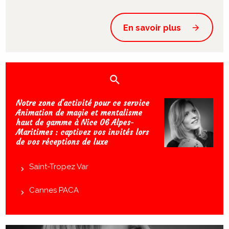
En savoir plus
Notre zone d'activité pour ce service
Animation de magie et mentalisme
haut de gamme à Nice 06 Alpes-
Maritimes : captivez vos invités lors
de vos réceptions de luxe
Saint-Tropez Var
Cannes PACA