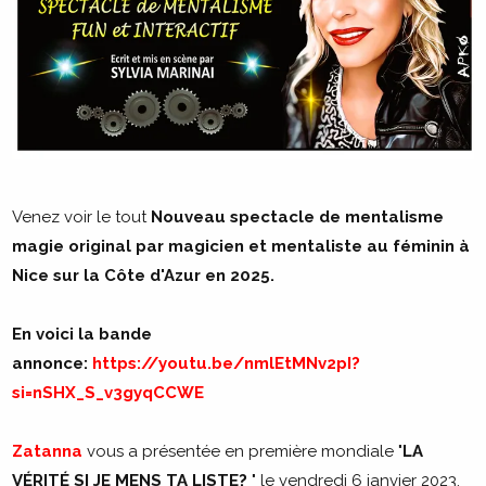
Venez voir le tout
Nouveau spectacle de mentalisme
magie original par magicien et mentaliste au féminin à
Nice sur la Côte d'Azur en 2025.
En voici la bande
annonce:
https://youtu.be/nmlEtMNv2pI?
si=nSHX_S_v3gyqCCWE
Zatanna
vous a présentée en première mondiale "
LA
VÉRITÉ SI JE MENS TA LISTE?
" le vendredi 6 janvier 2023,