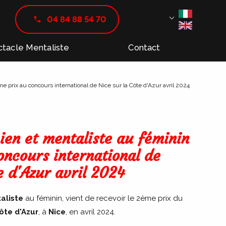
04 84 88 54 70
Select Langua
tacle Mentaliste
Contact
 prix au concours international de Nice sur la Côte d'Azur avril 2024
ien et mentaliste au féminin
oncours international de
e d'Azur avril 2024
aliste
au féminin, vient de recevoir le 2ème prix du
ôte d'Azur
, à
Nice
, en avril 2024.