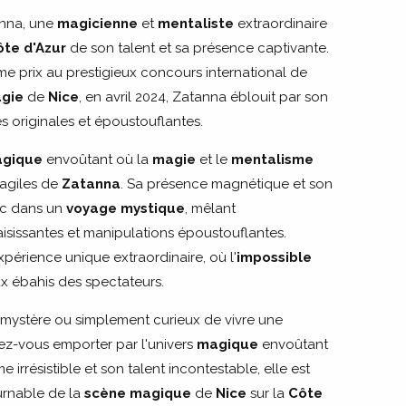
anna, une
magicienne
et
mentaliste
extraordinaire
ôte d'Azur
de son talent et sa présence captivante.
e prix au prestigieux concours international de
gie
de
Nice
, en avril 2024, Zatanna éblouit par son
 originales et époustouflantes.
agique
envoûtant où la
magie
et le
mentalisme
 agiles de
Zatanna
. Sa présence magnétique et son
ic dans un
voyage mystique
, mêlant
isissantes et manipulations époustouflantes.
érience unique extraordinaire, où l'
impossible
x ébahis des spectateurs.
mystère ou simplement curieux de vivre une
sez-vous emporter par l'univers
magique
envoûtant
 irrésistible et son talent incontestable, elle est
urnable de la
scène magique
de
Nice
sur la
Côte