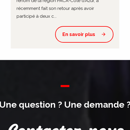
renom de la région PACA-Côte d'Azur, a
récemment fait son retour après avoir
participé à deux c...
En savoir plus
Une question ? Une demande 