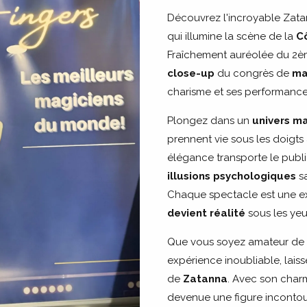
Découvrez l'incroyable Zat
qui illumine la scène de la
C
Fraîchement auréolée du 2èm
close-up
du congrès de
ma
charisme et ses performances
Plongez dans un
univers m
prennent vie sous les doigts
élégance transporte le publ
illusions
psychologiques
sa
Chaque spectacle est une exp
devient réalité
sous les yeu
Que vous soyez amateur de 
expérience inoubliable, lais
de
Zatanna
. Avec son charme
devenue une figure inconto