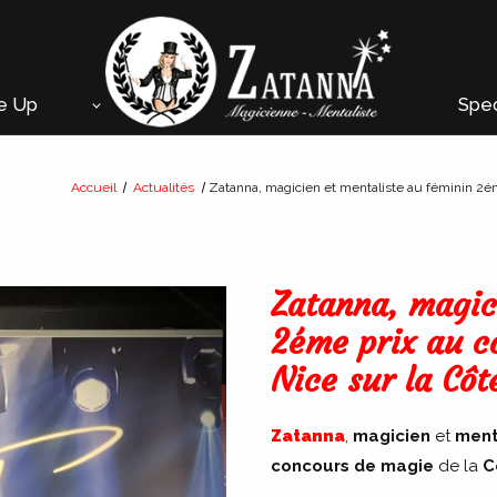
e Up
Spec
Accueil
Actualités
Zatanna, magicien et mentaliste au féminin 2éme
Zatanna, magic
2éme prix au c
Nice sur la Côt
Zatanna
,
magicien
et
ment
concours de magie
de la
C