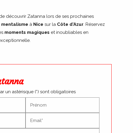
e découvrir Zatanna lors de ses prochaines
t
mentalisme
à
Nice
sur la
Côte d'Azur
. Réservez
es
moments magiques
et inoubliables en
exceptionnelle.
atanna
 un astérisque (*) sont obligatoires
Prénom
Email*